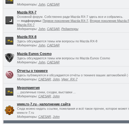
Модераторы:
John
,
CAESAR
Mazda RX-7
Основной форум. Собственно ради Mazda RX-7 здесь все и собрались.
— подфорумы:
Первое поколение Mazda RX-7
,
Второе поколение Mazda 
Mazda RX-7
Модераторы:
John
,
CAESAR
,
Редакторы
Mazda RX-8
Здесь обсуждаются темы или вопросы по Mazda RX-8
Модераторы:
John
,
CAESAR
Mazda Eunos Cosmo
Здесь обсуждаются темы или вопросы по Mazda Eunos Cosmo
Модераторы:
John
,
CAESAR
Отчеты о тюнинге
Здесь публикуются и обсуждаются отчёты о тюнинге ваших автомобилей ( 
Модераторы:
CAESAR
,
John
,
Viper_RX-7
Мероприятия
... различные гонки, сходки, выставки ...
Модераторы:
CAESAR
,
John
www.rx-7.ru - наполнение сайта
Сюда можно кидать ссылки, пожелания и всё такое прочее, которое может 
www.rx-7.ru
Модераторы:
CAESAR
,
John