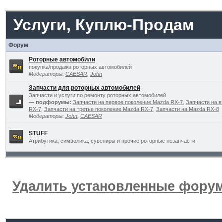
Услуги, Куплю-Продам
Форум
Роторные автомобили
покупка/продажа роторных автомобилей
Модераторы:
CAESAR
,
John
Запчасти для роторных автомобилей
Запчасти и услуги по ремонту роторных автомобилей
— подфорумы:
Запчасти на первое поколение Mazda RX-7
,
Запчасти на 
RX-7
,
Запчасти на третье поколение Mazda RX-7
,
Запчасти на Mazda RX-8
Модераторы:
John
,
CAESAR
STUFF
Атрибутика, символика, сувениры и прочие роторные незапчасти
Удалить установленные форум