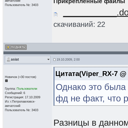
Прикрепленные файлы
амчатский
Пользователь №: 3403
___________.d
скачиваний: 22
asiat
19.10.2009, 2:00
Цитата(Viper_RX-7 @ 
Новичок (<30 постов)
Однако это была
Группа:
Пользователи
Сообщений: 6
фд не факт, что 
Регистрация: 17.10.2009
Из: г.Петропавловск-
амчатский
Пользователь №: 3403
Разницы в данном