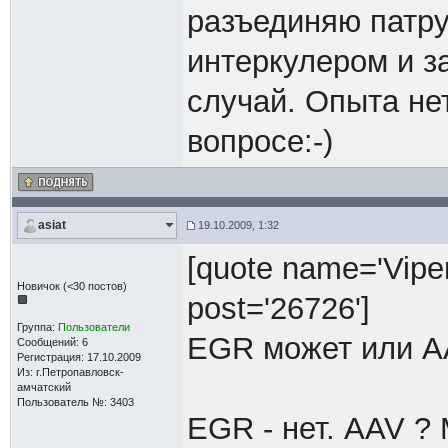
разъединяю патр
интеркулером и з
случай. Опыта не
вопросе:-)
asiat
19.10.2009, 1:32
[quote name='Viper
Новичок (<30 постов)
post='26726']
Группа:
Пользователи
EGR может или AA
Сообщений: 6
Регистрация: 17.10.2009
Из: г.Петропавловск-
амчатский
Пользователь №: 3403
EGR - нет. AAV ?