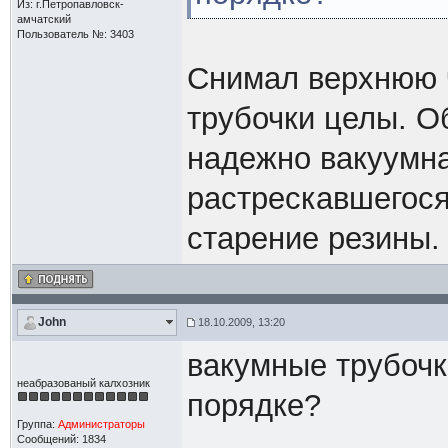
Из: г.Петропавловск-
амчатский
Пользователь №: 3403
Снимал верхнюю ч
трубочки целы. О
надежно вакуумна
растрескавшегося
старение резины.
John
18.10.2009, 13:20
вакумные трубочки
неабразованый калхозник
порядке?
Группа:
Администраторы
Сообщений: 1834