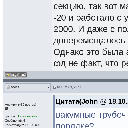
секцию, так вот 
-20 и работало с
2000. И даже с п
доперемещалось т
Однако это была 
фд не факт, что р
asiat
18.10.2009, 22:11
Цитата(John @ 18.10.
Новичок (<30 постов)
вакумные трубочк
Группа:
Пользователи
Сообщений: 6
порядке?
Регистрация: 17.10.2009