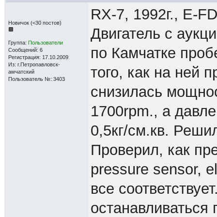
RX-7, 1992г., E-F
Новичок (<30 постов)
Двигатель с аукци
Группа:
Пользователи
по Камчатке проб
Сообщений: 6
Регистрация: 17.10.2009
Из: г.Петропавловск-
того, как на ней 
амчатский
Пользователь №: 3403
снизилась мощнос
1700rpm., а давле
0,5кг/cм.кв. Реши
Проверил, как пре
pressure sensor, e
все соответствует
останавливаться 