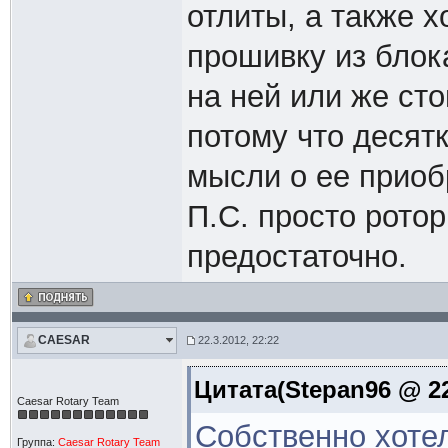
отлиты, а также х
прошивку из блок
на ней или же ст
потому что десятк
мысли о ее приоб
П.С. просто ротор
предостаточно.
CAESAR
22.3.2012, 22:22
Цитата(Stepan96 @ 22
Caesar Rotary Team
Собственно хотел
Группа:
Caesar Rotary Team