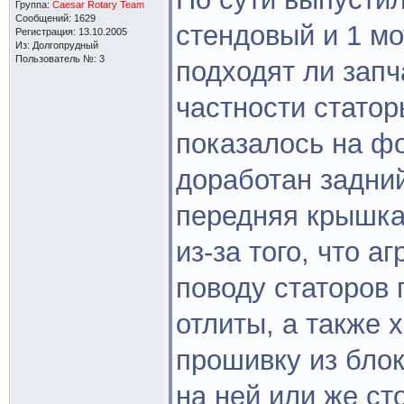
Группа:
Caesar Rotary Team
Сообщений: 1629
стендовый и 1 мо
Регистрация: 13.10.2005
Из: Долгопрудный
Пользователь №: 3
подходят ли запча
частности статор
показалось на фо
доработан задни
передняя крышка
из-за того, что а
поводу статоров 
отлиты, а также 
прошивку из блок
на ней или же ст