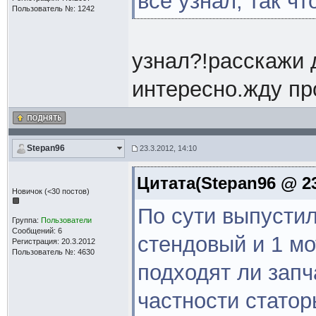
все узнал, так чт
Пользователь №: 1242
узнал?!расскажи д
интересно.жду п
Stepan96
23.3.2012, 14:10
Цитата(Stepan96 @ 23
Новичок (<30 постов)
По сути выпустил
Группа:
Пользователи
Сообщений: 6
стендовый и 1 мо
Регистрация: 20.3.2012
Пользователь №: 4630
подходят ли запча
частности статор