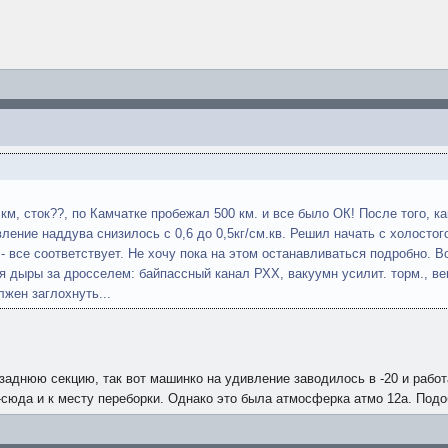
 км, сток??, по Камчатке пробежал 500 км. и все было ОК! После того, к
вление наддува снизилось с 0,6 до 0,5кг/cм.кв. Решил начать с холостого
SC - все соответствует. Не хочу пока на этом останавливаться подробно.
я дыры за дросселем: байпассный канал РХХ, вакуумн усилит. торм., вен
жен заглохнуть...
 заднюю секцию, так вот машинко на удивление заводилось в -20 и рабо
юда и к месту переборки. Однако это была атмосферка атмо 12а. Подоб