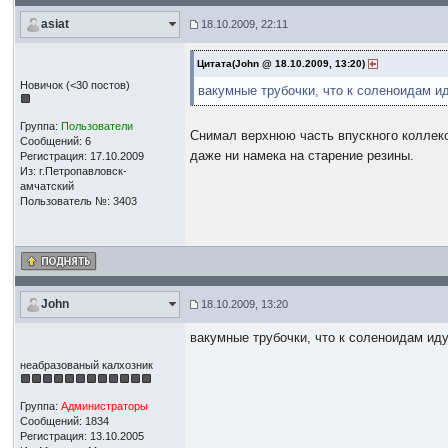
asiat
18.10.2009, 22:11
Цитата(John @ 18.10.2009, 13:20)
Новичок (<30 постов)
вакумные трубочки, что к соленоидам ид
Группа:
Пользователи
Снимал верхнюю часть впускного коллеко
Сообщений: 6
даже ни намека на старение резины.
Регистрация: 17.10.2009
Из: г.Петропавловск-
амчатский
Пользователь №: 3403
John
18.10.2009, 13:20
вакумные трубочки, что к соленоидам иду
неабразованый калхозник
Группа:
Администраторы
Сообщений: 1834
Регистрация: 13.10.2005