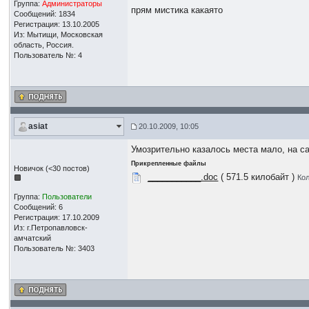
Группа:
Администраторы
прям мистика какаято
Сообщений: 1834
Регистрация: 13.10.2005
Из: Мытищи, Московская
область, Россия.
Пользователь №: 4
asiat
20.10.2009, 10:05
Умозрительно казалось места мало, на с
Прикрепленные файлы
Новичок (<30 постов)
___________.doc
( 571.5 килобайт )
Кол
Группа:
Пользователи
Сообщений: 6
Регистрация: 17.10.2009
Из: г.Петропавловск-
амчатский
Пользователь №: 3403