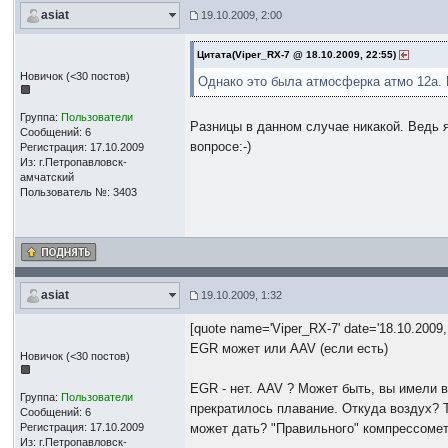
asiat
19.10.2009, 2:00
Цитата(Viper_RX-7 @ 18.10.2009, 22:55)
Новичок (<30 постов)
Однако это была атмосферка атмо 12а. 
Группа:
Пользователи
Разницы в данном случае никакой. Ведь 
Сообщений: 6
вопросе:-)
Регистрация: 17.10.2009
Из: г.Петропавловск-
амчатский
Пользователь №: 3403
asiat
19.10.2009, 1:32
[quote name='Viper_RX-7' date='18.10.2009, 
EGR может или AAV (если есть)
Новичок (<30 постов)
EGR - нет. AAV ? Может быть, вы имели в
Группа:
Пользователи
прекратилось плавание. Откуда воздух? 
Сообщений: 6
Регистрация: 17.10.2009
может дать? "Правильного" компрессоме
Из: г.Петропавловск-