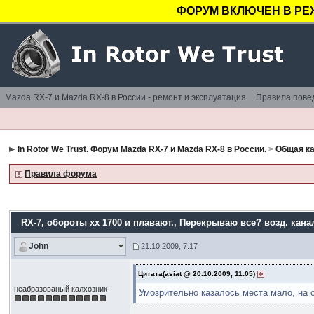
ФОРУМ ВКЛЮЧЕН В РЕ
Mazda RX-7 и Mazda RX-8 в России - ремонт и эксплуатация
Правила пове
In Rotor We Trust. Форум Mazda RX-7 и Mazda RX-8 в России.
>
Общая ка
Правила форума
RX-7, обороты хх 1700 и плавают.
, Перекрываю все? возд. кана
John
21.10.2009, 7:17
Цитата(asiat @ 20.10.2009, 11:05)
неабразованый калхозник
Умозрительно казалось места мало, на 