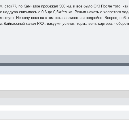
м, сток??, по Камчатке пробежал 500 км. и все было ОК! После того, ка
 наддува снизилось с 0,6 до 0,5кг/cм.кв. Решил начать с холостого хода.
тветствует. Не хочу пока на этом останавливаться подробно. Вопрос, соб
: байпассный канал РХХ, вакуумн усилит. торм., вент. картера, - оборо