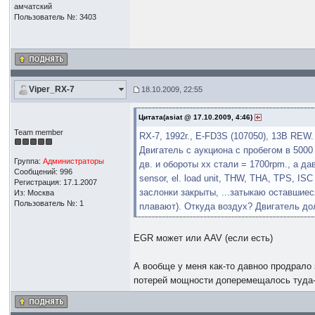
амчатский
Пользователь №: 3403
Viper_RX-7
18.10.2009, 22:55
Цитата(asiat @ 17.10.2009, 4:46)
Team member
RX-7, 1992г., E-FD3S (107050), 13B REW.
Двигатель с аукциона с пробегом в 5000
Группа:
Администраторы
дв. и обороты хх стали = 1700rpm., а да
Сообщений: 996
sensor, el. load unit, THW, THA, TPS, I
Регистрация: 17.1.2007
заслонки закрыты, ...затыкаю оставшиес
Из: Москва
Пользователь №: 1
плавают). Откуда воздух? Двигатель дол
EGR может или AAV (если есть)
А вообще у меня как-то давноо продрало
потерей мощности доперемещалось туда-с