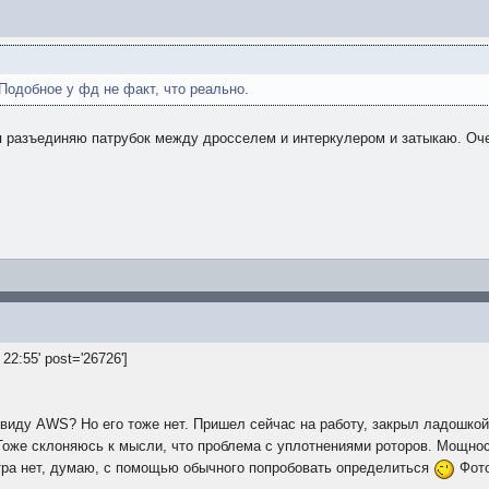
Подобное у фд не факт, что реально.
я разъединяю патрубок между дросселем и интеркулером и затыкаю. Оче
22:55' post='26726']
виду AWS? Но его тоже нет. Пришел сейчас на работу, закрыл ладошкой 
Тоже склоняюсь к мысли, что проблема с уплотнениями роторов. Мощнос
тра нет, думаю, с помощью обычного попробовать определиться
Фото