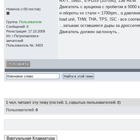
RX-7, 1992г., E-FD3S (107050), 13B REW.
Двигатель с аукциона с пробегом в 5000 к
Новичок (<30 постов)
и обороты хх стали = 1700rpm., а давление
load unit, THW, THA, TPS, ISC - все соо
Группа:
Пользователи
...затыкаю оставшиеся дыры за дросселем
Сообщений: 6
Регистрация: 17.10.2009
Двигатель должен заглохнуть...
Из: г.Петропавловск-
амчатский
Пользователь №: 3403
1
чел. читают эту тему (гостей: 1, скрытых пользователей: 0)
Пользователей:
0
Виртуальная Клавиатура