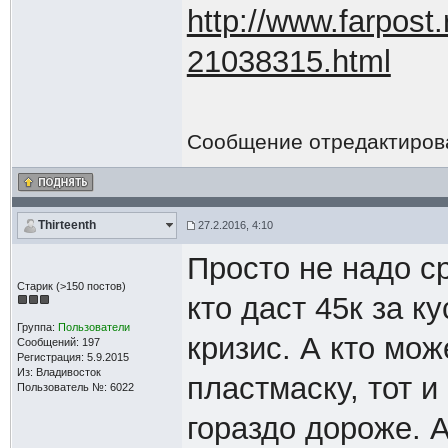
http://www.farpost.
21038315.html
Сообщение отредактиро
Thirteenth
27.2.2016, 4:10
Просто не надо с
Старик (>150 постов)
кто даст 45к за к
Группа:
Пользователи
кризис. А кто мож
Сообщений: 197
Регистрация: 5.9.2015
Из: Владивосток
пластмаску, тот и
Пользователь №: 6022
гораздо дороже. 