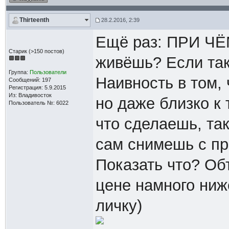
Thirteenth
28.2.2016, 2:39
Ещё раз: ПРИ ЧЁ
Старик (>150 постов)
живёшь? Если так,
Группа:
Пользователи
Наивность в том, 
Сообщений: 197
Регистрация: 5.9.2015
Из: Владивосток
но даже близко к
Пользователь №: 6022
что сделаешь, так
сам снимешь с п
Показать что? Об
цене намного ниж
личку)