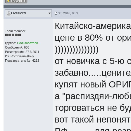
Overlord
3.3.2016, 0:39
Китайско-америка
Team member
цене в 80% от ори
Группа:
Пользователи
)))))))))))))))
Сообщений: 658
Регистрация: 27.3.2011
Из: Ростов-на-Дону
от новичка с 5-ю
Пользователь №: 4213
забавно.....ценит
купят новый ОРИГ
а "распиздяи-люб
торговаться не буд
вот такой непоня