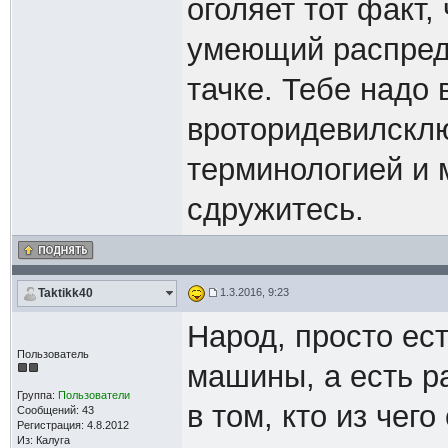
оголяет тот факт, 
умеющий распред
тачке. Тебе надо 
вроторидевилсклю
терминологией и 
сдружитесь.
Taktikk40
1.3.2016, 9:23
Народ, просто ес
Пользователь
машины, а есть р
Группа:
Пользователи
в том, кто из чег
Сообщений: 43
Регистрация: 4.8.2012
Из: Калуга