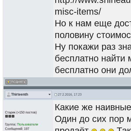
misc-items/
Но к нам еще дост
половину стоимос
Ну покажи раз зна
бесплатно найти м
бесплатно они до
Thirteenth
27.2.2016, 17:23
Какие же наивные
Старик (>150 постов)
Один до сих пор 
Группа:
Пользователи
продаёт
Так
Сообщений: 197