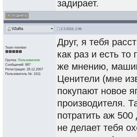
задирает.
VZuRa
2.3.2016, 2:46
Друг, я тебя расс
Team member
как раз и есть то 
Группа:
Пользователи
же мнению, машин
Сообщений: 987
Регистрация: 28.12.2007
Пользователь №: 1611
Ценители (мне изв
покупают новое яп
производителя. Т
потратить аж 500
не делает тебя о