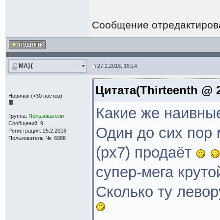
Сообщение отредактиро
MA}{
27.2.2016, 18:14
Цитата(Thirteenth @ 2
Новичок (<30 постов)
Какие же наивны
Группа:
Пользователи
Сообщений: 9
Один до сих пор 
Регистрация: 25.2.2016
Пользователь №: 6088
(рх7) продаёт
супер-мега круто
Сколько ту лево