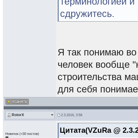
терминологией и
сдружитесь.
Я так понимаю во
человек вообще "
строительства маш
для себя понимает
RotorX
2.3.2016, 3:58
Цитата(VZuRa @ 2.3.2
Новичок (<30 постов)