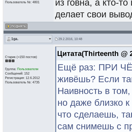
из говна, а кто-т
Пользователь №: 4801
делает свои выв
1ga.
29.2.2016, 10:48
Цитата(Thirteenth @ 2
Старик (>150 постов)
Ещё раз: ПРИ Ч
Группа:
Пользователи
Сообщений: 152
живёшь? Если так
Регистрация: 12.6.2012
Пользователь №: 4735
Наивность в том,
но даже близко 
что сделаешь, та
сам снимешь с 