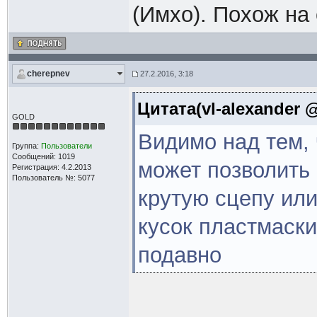
(Имхо). Похож на 
cherepnev
27.2.2016, 3:18
Цитата(vl-alexander @
GOLD
Видимо над тем, 
Группа:
Пользователи
Сообщений: 1019
может позволить 
Регистрация: 4.2.2013
Пользователь №: 5077
крутую сцепу или
кусок пластмаски
подавно