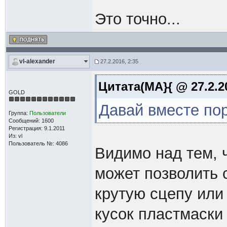
Это точно...
vl-alexander
27.2.2016, 2:35
Цитата(MA}{ @ 27.2.2
GOLD
Давай вместе пор
Группа:
Пользователи
Сообщений: 1600
Регистрация: 9.1.2011
Из: vl
Пользователь №: 4086
Видимо над тем, ч
может позволить 
крутую сцепу или 
кусок пластмаски