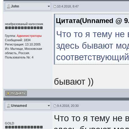
John
10.4.2018, 8:47
Цитата(Unnamed @ 9.4
неабразованый калхозник
Что то я тему не
Группа:
Администраторы
Сообщений: 1834
здесь бывают мо
Регистрация: 13.10.2005
Из: Мытищи, Московская
область, Россия.
соответствующий
Пользователь №: 4
бывают ))
Unnamed
9.4.2018, 20:30
Что то я тему не 
GOLD