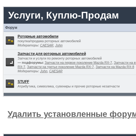
Услуги, Куплю-Продам
Форум
Роторные автомобили
покупка/продажа роторных автомобилей
Модераторы:
CAESAR
,
John
Запчасти для роторных автомобилей
Запчасти и услуги по ремонту роторных автомобилей
— подфорумы:
Запчасти на первое поколение Mazda RX-7
,
Запчасти на 
RX-7
,
Запчасти на третье поколение Mazda RX-7
,
Запчасти на Mazda RX-8
Модераторы:
John
,
CAESAR
STUFF
Атрибутика, символика, сувениры и прочие роторные незапчасти
Удалить установленные форум