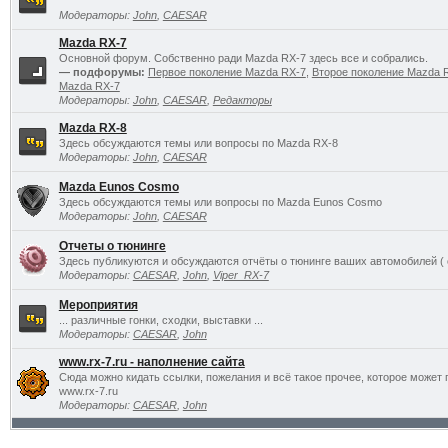
Модераторы:
John
,
CAESAR
Mazda RX-7
Основной форум. Собственно ради Mazda RX-7 здесь все и собрались.
— подфорумы:
Первое поколение Mazda RX-7
,
Второе поколение Mazda 
Mazda RX-7
Модераторы:
John
,
CAESAR
,
Редакторы
Mazda RX-8
Здесь обсуждаются темы или вопросы по Mazda RX-8
Модераторы:
John
,
CAESAR
Mazda Eunos Cosmo
Здесь обсуждаются темы или вопросы по Mazda Eunos Cosmo
Модераторы:
John
,
CAESAR
Отчеты о тюнинге
Здесь публикуются и обсуждаются отчёты о тюнинге ваших автомобилей ( 
Модераторы:
CAESAR
,
John
,
Viper_RX-7
Мероприятия
... различные гонки, сходки, выставки ...
Модераторы:
CAESAR
,
John
www.rx-7.ru - наполнение сайта
Сюда можно кидать ссылки, пожелания и всё такое прочее, которое может 
www.rx-7.ru
Модераторы:
CAESAR
,
John