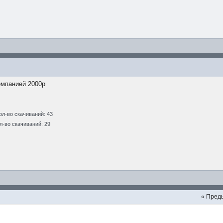
омпанией 2000р
ол-во скачиваний: 43
л-во скачиваний: 29
« Пред