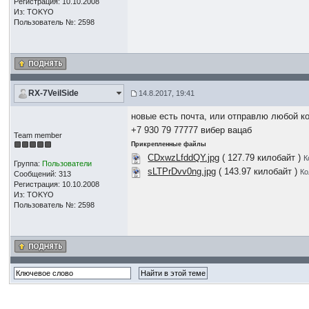
Регистрация: 10.10.2008
Из: TOKYO
Пользователь №: 2598
RX-7VeilSide
14.8.2017, 19:41
новые есть почта, или отправлю любой к
+7 930 79 77777 вибер вацаб
Team member
Прикрепленные файлы
CDxwzLfddQY.jpg
( 127.79 килобайт )
К
Группа:
Пользователи
sLTPrDvv0ng.jpg
( 143.97 килобайт )
Ко
Сообщений: 313
Регистрация: 10.10.2008
Из: TOKYO
Пользователь №: 2598