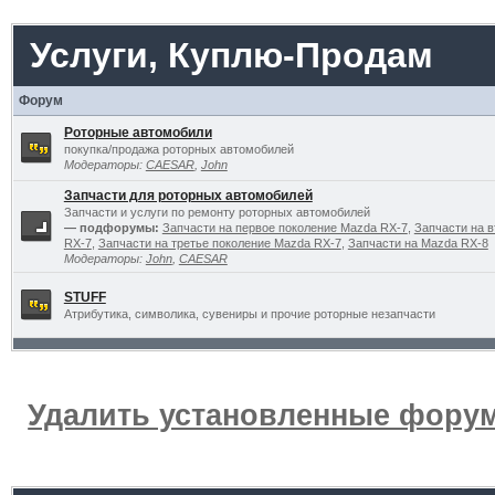
Услуги, Куплю-Продам
Форум
Роторные автомобили
покупка/продажа роторных автомобилей
Модераторы:
CAESAR
,
John
Запчасти для роторных автомобилей
Запчасти и услуги по ремонту роторных автомобилей
— подфорумы:
Запчасти на первое поколение Mazda RX-7
,
Запчасти на 
RX-7
,
Запчасти на третье поколение Mazda RX-7
,
Запчасти на Mazda RX-8
Модераторы:
John
,
CAESAR
STUFF
Атрибутика, символика, сувениры и прочие роторные незапчасти
Удалить установленные форум