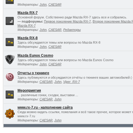
Модераторы:
John
,
CAESAR
Mazda RX-7
Основной форум. Собственно ради Mazda RX-7 здесь все и собрались.
— подфорумы:
Первое поколение Mazda RX-7
,
Второе поколение Mazda 
Mazda RX-7
Модераторы:
John
,
CAESAR
,
Редакторы
Mazda RX-8
Здесь обсуждаются темы или вопросы по Mazda RX-8
Модераторы:
John
,
CAESAR
Mazda Eunos Cosmo
Здесь обсуждаются темы или вопросы по Mazda Eunos Cosmo
Модераторы:
John
,
CAESAR
Отчеты о тюнинге
Здесь публикуются и обсуждаются отчёты о тюнинге ваших автомобилей ( 
Модераторы:
CAESAR
,
John
,
Viper_RX-7
Мероприятия
... различные гонки, сходки, выставки ...
Модераторы:
CAESAR
,
John
www.rx-7.ru - наполнение сайта
Сюда можно кидать ссылки, пожелания и всё такое прочее, которое может 
www.rx-7.ru
Модераторы:
CAESAR
,
John