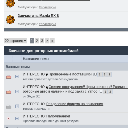
Модераторы:
Редакторы
Запчасти на Mazda RX-8
Модераторы:
Редакторы
22 страниц
1
2
3
>
»
Запчасти для роторных автомобилей
Название темы
Важные темы
ИНТЕРЕСНО:
Проверенные поставщики
1
2
3
тот кто привезет детали без кидалова
ИНТЕРЕСНО:
Свежие поступления!! Цены снижены!! Различ
роторные авто в наличии и под заказ с Yahoo
1
2
от SA до SE
ИНТЕРЕСНО:
Разделение форума на поколения
теперь и запчасти
ИНТЕРЕСНО:
Напоминание!
Правила поведения в данном разделе.