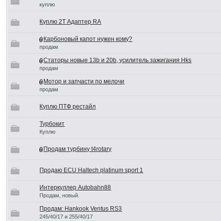
куплю
Куплю 2Т Адаптер RA
Карбоновый капот нужен кому?
продам
Статоры новые 13b и 20b, усилитель зажигания Hks
продам
Мотор и запчасти по мелочи
продам
Куплю ПТФ рестайл
Турбокит
Куплю
Продам турбину t4rotary
Продаю ECU Haltech platinum sport 1
Интеркуллер Autobahn88
Продам, новый.
Продам: Hankook Ventus RS3
245/40/17 и 255/40/17