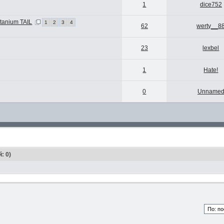
1
dice752
tanium TAIL
1
2
3
4
62
werty__8
23
lexbel
1
Hate!
0
Unname
: 0)