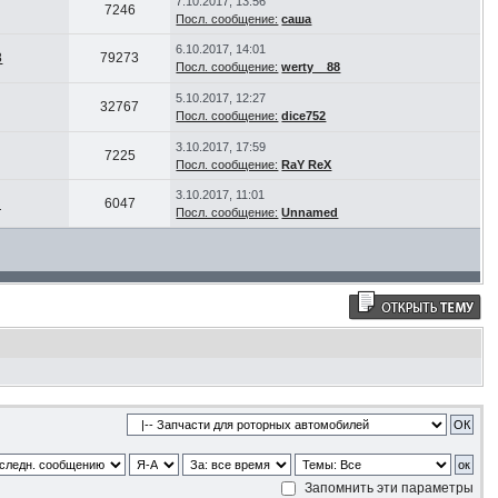
7.10.2017, 13:56
7246
Посл. сообщение:
caша
6.10.2017, 14:01
8
79273
Посл. сообщение:
werty__88
5.10.2017, 12:27
32767
Посл. сообщение:
dice752
3.10.2017, 17:59
7225
Посл. сообщение:
RaY ReX
3.10.2017, 11:01
d
6047
Посл. сообщение:
Unnamed
Запомнить эти параметры