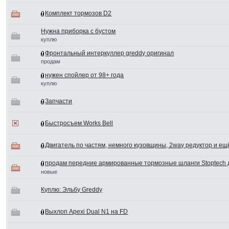
Комплект тормозов D2
Нужна приборка с бустом
куплю
Фронтальный интеркуллер greddy оригинал
продам
нужен спойлер от 98+ года
куплю
Запчасти
Быстросъем Works Bell
Двигатель по частям, немного кузовщины, 2way редуктор и ещ
продам передние армированные тормозные шланги Stoptech 
новые
Куплю: Эльбу Greddy
Выхлоп Apexi Dual N1 на FD