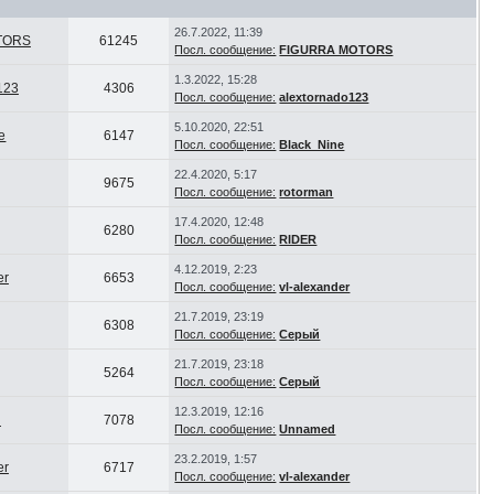
26.7.2022, 11:39
TORS
61245
Посл. сообщение:
FIGURRA MOTORS
1.3.2022, 15:28
123
4306
Посл. сообщение:
alextornado123
5.10.2020, 22:51
e
6147
Посл. сообщение:
Black_Nine
22.4.2020, 5:17
9675
Посл. сообщение:
rotorman
17.4.2020, 12:48
6280
Посл. сообщение:
RIDER
4.12.2019, 2:23
er
6653
Посл. сообщение:
vl-alexander
21.7.2019, 23:19
6308
Посл. сообщение:
Серый
21.7.2019, 23:18
5264
Посл. сообщение:
Серый
12.3.2019, 12:16
d
7078
Посл. сообщение:
Unnamed
23.2.2019, 1:57
er
6717
Посл. сообщение:
vl-alexander