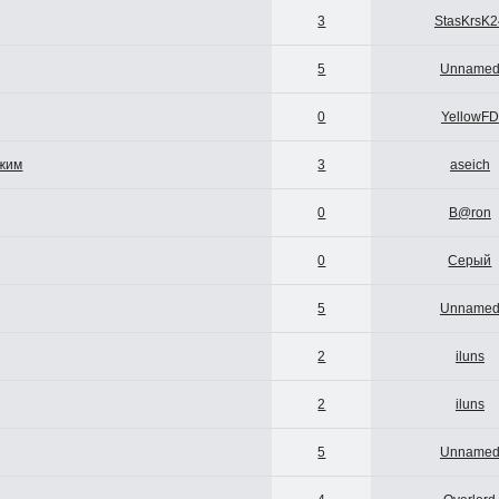
3
StasKrsK2
5
Unname
0
YellowFD
ыжим
3
aseich
0
B@ron
0
Серый
5
Unname
2
iluns
2
iluns
5
Unname