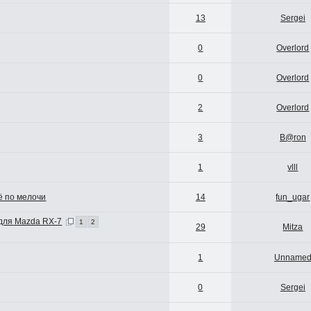
13
Sergei
0
Overlord
0
Overlord
2
Overlord
3
B@ron
1
vlll
ё по мелочи
14
fun_ugar
для Mazda RX-7
1
2
29
Mitza
1
Unname
0
Sergei