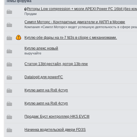
Темы форума
Роторы Low compression + мозги APEXI Power FC 16bit (без к
Продам
Симпл Моторс - Контрактные двигатели и АКПП в Москве
Компания «Симпл Моторс» ведет успешную деятельность в сфере реа
Куплю обе фары на rx-7 fd3s в сборе с механизмами.
Куплю апекс новый
выручайте
Cтатор 13bt рестайл, ротор 13b-rew
Datalogit для powerFC
Куплю акпп на Rx8 4ступ
Куплю акпп на Rx8 4ступ
Продам: Буст контроллер HKS EVCIII
Начинка водительской двери FD3S