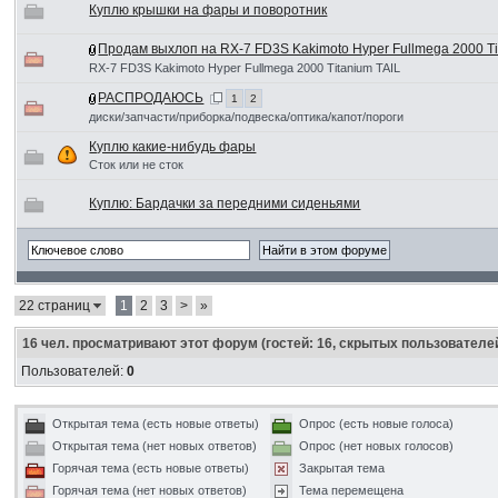
Куплю крышки на фары и поворотник
Продам выхлоп на RX-7 FD3S Kakimoto Hyper Fullmega 2000 Ti
RX-7 FD3S Kakimoto Hyper Fullmega 2000 Titanium TAIL
РАСПРОДАЮСЬ
1
2
диски/запчасти/приборка/подвеска/оптика/капот/пороги
Куплю какие-нибудь фары
Сток или не сток
Куплю: Бардачки за передними сиденьями
22 страниц
1
2
3
>
»
16
чел. просматривают этот форум (гостей: 16, скрытых пользователей
Пользователей:
0
Открытая тема (есть новые ответы)
Опрос (есть новые голоса)
Открытая тема (нет новых ответов)
Опрос (нет новых голосов)
Горячая тема (есть новые ответы)
Закрытая тема
Горячая тема (нет новых ответов)
Тема перемещена