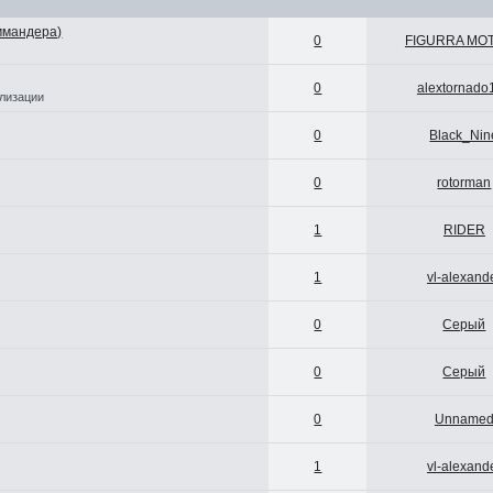
оммандера)
0
FIGURRA MO
0
alextornado
лизации
0
Black_Nin
0
rotorman
1
RIDER
1
vl-alexand
0
Серый
0
Серый
0
Unname
1
vl-alexand