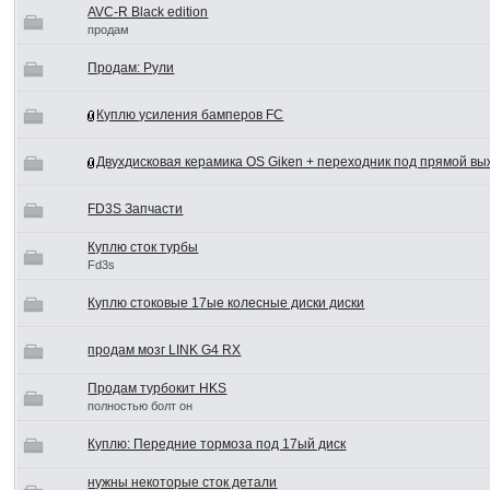
AVC-R Black edition
продам
Продам: Рули
Куплю усиления бамперов FC
Двухдисковая керамика OS Giken + переходник под прямой в
FD3S Запчасти
Куплю сток турбы
Fd3s
Куплю стоковые 17ые колесные диски диски
продам мозг LINK G4 RX
Продам турбокит HKS
полностью болт он
Куплю: Передние тормоза под 17ый диск
нужны некоторые сток детали