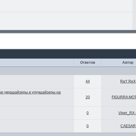
Ответов
Автор
44
RaY ReX
ные украшайзеры и улучшайзеры на
20
FIGURRA MO
0
Viper_RX-
0
CAESAR