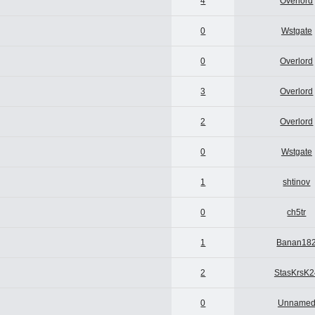
4
Overlord
0
Wstgate
0
Overlord
3
Overlord
2
Overlord
0
Wstgate
1
shtinov
0
ch5tr
1
Banan18
2
StasKrsK2
0
Unname