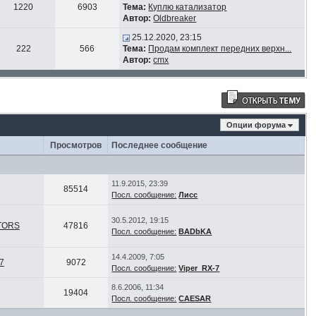
1220
6903
Тема:
Куплю катализатор
Автор:
Oldbreaker
25.12.2020, 23:15
222
566
Тема:
Продам комплект передних верхн...
Автор:
cmx
Опции форума
Просмотров
Последнее сообщение
11.9.2015, 23:39
85514
Посл. сообщение:
Лисс
30.5.2012, 19:15
TORS
47816
Посл. сообщение:
BADbKA
14.4.2009, 7:05
7
9072
Посл. сообщение:
Viper_RX-7
8.6.2006, 11:34
19404
Посл. сообщение:
CAESAR