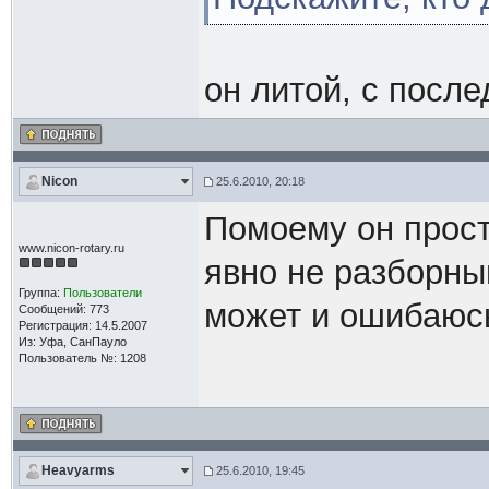
он литой, с посл
Nicon
25.6.2010, 20:18
Помоему он просто
www.nicon-rotary.ru
явно не разборный
Группа:
Пользователи
может и ошибаюсь
Сообщений: 773
Регистрация: 14.5.2007
Из: Уфа, СанПауло
Пользователь №: 1208
Heavyarms
25.6.2010, 19:45