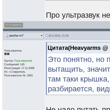
Про ультразвук не
pasha-rx7
25.6.2010, 21:29
Цитата(Heavyarms @ 2
Пользователь
Это понятно, но 
Группа:
Пользователи
Сообщений: 145
вытащить, значит
Регистрация: 17.11.2008
Из: г.Ставрополь
Пользователь №: 2681
там таки крышка,
разбирается, ви
Не надо путать п