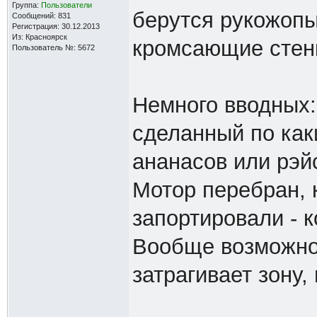
Группа:
Пользователи
берутся рукожопы
Сообщений: 831
Регистрация: 30.12.2013
Из: Красноярск
кромсающие стенк
Пользователь №: 5672
Немного вводных:
сделанный по ка
ананасов или рэй
Мотор перебран, 
запортировали - к
Вообще возможно 
затрагивает зону,