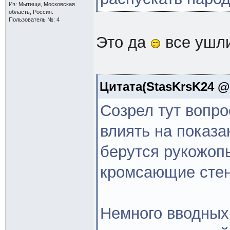
Из: Мытищи, Московская
область, Россия.
Пользователь №: 4
Это да
все ушли
Цитата(StasKrsK24 @ 
Созрел тут вопро
влиять на показ
берутся рукожоп
кромсающие стенк
Немного вводных