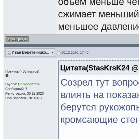
объём меньше чем
сжимает меньший о
меньшее давлени
Иван Веретеннико...
30.12.2020, 17:40
Цитата(StasKrsK24 @ 
Новичок (<30 постов)
Созрел тут вопро
Группа:
Пользователи
Сообщений: 7
влиять на показ
Регистрация: 30.12.2020
Пользователь №: 6378
берутся рукожоп
кромсающие стенк