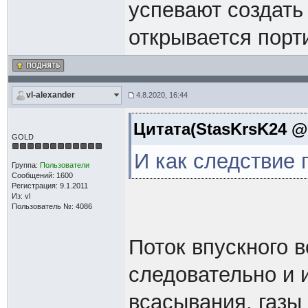
успевают создать
открывается порт
vl-alexander
4.8.2020, 16:44
Цитата(StasKrsK24 @ 
GOLD
И как следствие
Группа:
Пользователи
Сообщений: 1600
Регистрация: 9.1.2011
Из: vl
Пользователь №: 4086
Поток впускного в
следовательно и 
всасывания, газы