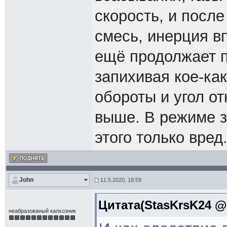
скорость, и после
смесь, инерция в
ещё продолжает п
запихивая кое-ка
обороты и угол о
выше. В режиме з
этого только вред
John
11.5.2020, 18:59
Цитата(StasKrsK24 @ 
неабразованый калхозник