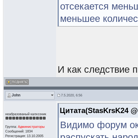
отсекается меньш
меньшее количес
И как следствие 
John
7.5.2020, 6:56
Цитата(StasKrsK24 @ 
неабразованый калхозник
Видимо форум око
Группа:
Администраторы
Сообщений: 1834
распускать народ
Регистрация: 13.10.2005