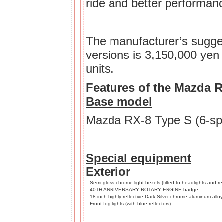
ride and better performan
The manufacturer’s sugges
versions is 3,150,000 yen 
units.
Features of the Mazda 
Base model
Mazda RX-8 Type S (6-sp
Special equipment
Exterior
-
Semi-gloss chrome light bezels (fitted to headlights and re
-
40TH ANNIVERSARY ROTARY ENGINE badge
-
18-inch highly reflective Dark Silver chrome aluminum allo
-
Front fog lights (with blue reflectors)