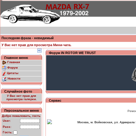
Последняя фраза - невидимый
У Вас нет прав для просмотра Мини-чата.
Форум IN ROTOR WE TRUST
Главное меню
Главная
Форум
Цитаты
Новости
Случайное фото
У Вас нет прав для
просмотра галереи.
Сервис
Персональное меню
Ремон
Добро пожаловать, гость
User:
Москва, м. Войковская, ул. Адмирала 
Pass:
Проезд:
Гость: