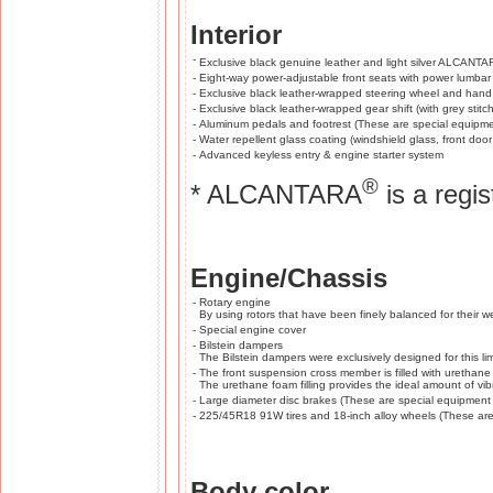
Interior
-
Exclusive black genuine leather and light silver ALCANT
-
Eight-way power-adjustable front seats with power lumbar
-
Exclusive black leather-wrapped steering wheel and hand b
-
Exclusive black leather-wrapped gear shift (with grey stit
-
Aluminum pedals and footrest (These are special equipme
-
Water repellent glass coating (windshield glass, front doo
-
Advanced keyless entry & engine starter system
®
* ALCANTARA
is a regi
Engine/Chassis
-
Rotary engine
By using rotors that have been finely balanced for their 
-
Special engine cover
-
Bilstein dampers
The Bilstein dampers were exclusively designed for this li
-
The front suspension cross member is filled with urethane
The urethane foam filling provides the ideal amount of vibr
-
Large diameter disc brakes (These are special equipment
-
225/45R18 91W tires and 18-inch alloy wheels (These are
Body color