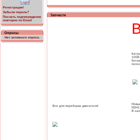
Регистрация!
Забыли пароль?
Запчасти
Послать подтверждение
повторно по Email
Опросы
Нет активного опроса.
Кату
100B
Кита
полн
Новы
Все для переборки двигателя!
N3H1-
В нал