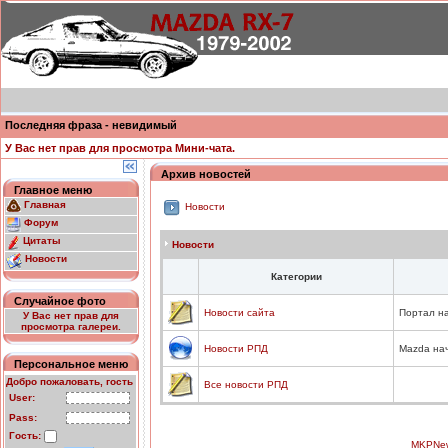
Последняя фраза - невидимый
У Вас нет прав для просмотра Мини-чата.
Архив новостей
Главное меню
Главная
Новости
Форум
Цитаты
Новости
Новости
Категории
Случайное фото
Новости сайта
Портал н
У Вас нет прав для
просмотра галереи.
Новости РПД
Mazda на
Персональное меню
Добро пожаловать, гость
Все новости РПД
User:
Pass:
Гость:
MKPNe