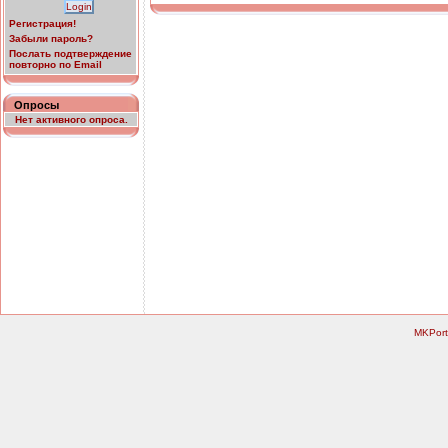
Регистрация!
Забыли пароль?
Послать подтверждение
повторно по Email
Опросы
Нет активного опроса.
MKPort